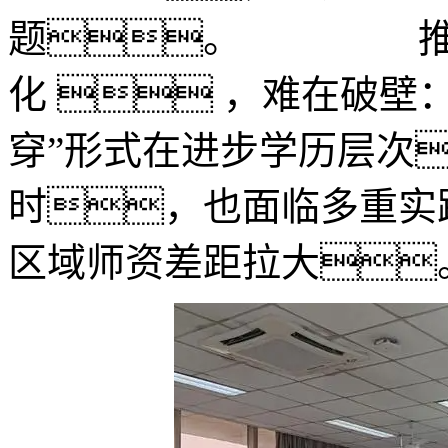
题。 推进
化  ，难在破壁
穿”形式在进步学历层次
时，也面临多重实
区域师资差距拉大